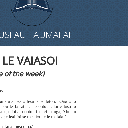
USI AU TAUMAFAI
 LE VAIASO
!
 of the week)
-23
i atu ai lea o Iesu ia tei latou, "Ona o lo
 ou te fai atu ia te outou, afai e tusa lo
api, e fai atu outou i lenei mauga, Alu atu
lea; e leai foi se mea tou te le mafaia
."
"
 mafai ai mea uma.