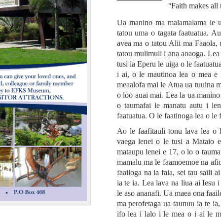
"
Faith makes all 
Ua manino ma malamalama le uiga
tatou uma o tagata faatuatua. Au
avea ma o tatou Alii ma Faaola, u
tatou mulimuli i ana aoaoga. Lea f
tusi ia Eperu le uiga o le faatuat
i ai, o le mautinoa lea o mea e 
meaalofa mai le Atua ua tuuina ma
o loo auai mai. Lea la ua manino l
o taumafai le manatu autu i len
faatuatua. O le faatinoga lea o le
Ao le faafitauli tonu lava lea o l
vaega lenei o le tusi a Mataio 
mataupu lenei e 17, o lo o taumaf
mamalu ma le faamoemoe na afio m
faailoga na ia faia, sei tau saili
ia te ia. Lea lava na liua ai Iesu 
le aso ananafi. Ua maea ona faail
ma perofetaga ua taunuu ia te ia,
ifo lea i lalo i le mea o i ai le m