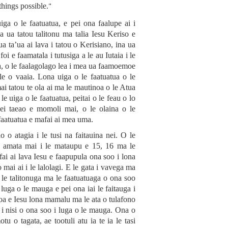
"
things possible.
 o le faatuatua, e pei ona faalupe ai i
a ua tatou talitonu ma talia Iesu Keriso e
a ta’ua ai lava i tatou o Kerisiano, ina ua
oi e faamatala i tutusiga a le au Iutaia i le
ua, o le faalagolago lea i mea ua faamoemoe
le o vaaia. Lona uiga o le faatuatua o le
i tatou te ola ai ma le mautinoa o le Atua
e uiga o le faatuatua, peitai o le feau o lo
ei taeao e momoli mai, o le olaina o le
 faatuatua e mafai ai mea uma.
o o atagia i le tusi na faitauina nei. O le
e amata mai i le mataupu e 15, 16 ma le
ai ai lava Iesu e faapupula ona soo i lona
ai ai i le lalolagi. E le gata i vavega ma
 ai le talitonuga ma le faatuatuaga o ona soo
i luga o le mauga e pei ona iai le faitauga i
oa e Iesu lona mamalu ma le ata o tulafono
 i nisi o ona soo i luga o le mauga. Ona o
otu o tagata, ae tootuli atu ia te ia le tasi