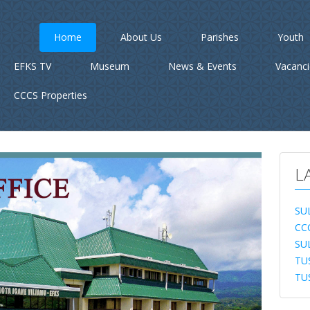
Home
About Us
Parishes
Youth
EFKS TV
Museum
News & Events
Vacanc
CCCS Properties
L
SU
CC
SU
TU
TU