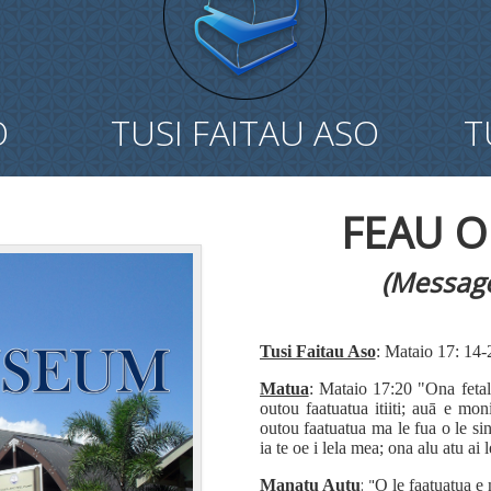
O
TUSI FAITAU ASO
T
FEAU O
(Message
Tusi Faitau Aso
: Mataio 17: 14
Matua
: Mataio 17:20 "Ona fetala
outou faatuatua itiiti; auā
e moni,
outou faatuatua ma le fua o le sin
ia te oe i lela mea; ona alu atu ai 
: "
Manatu Autu
O le faatuatua e