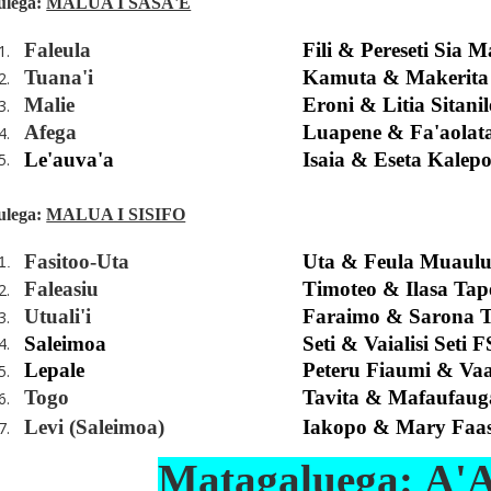
ulega
:
MALUA I SASA'E
Faleula
Fili & Pereseti Sia 
1.
Tuana'i
Kamuta & Makerita
2.
Malie
Eroni & Litia Sitanil
3.
Afega
Luapene & Fa'aolat
4.
Le'auva'a
Isaia & Eseta Kalep
5.
ulega
:
MALUA I SISIFO
Fasitoo-Uta
Uta & Feula Muaul
1.
Faleasiu
Timoteo & Ilasa Tap
2.
Utuali'i
Faraimo & Sarona Ti'
3.
Saleimoa
Seti & Vaialisi Seti F
4.
Lepale
Peteru Fiaumi & Vaa
5.
Togo
Tavita & Mafaufaug
6.
Levi (Saleimoa)
Iakopo & Mary Faas
7.
Matagaluega:
A'