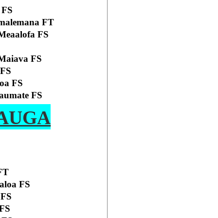
FS
lumalemana FT
 Meaalofa FS
 Maiava FS
 FS
foa FS
Taumate FS
AUGA
 FT
aloa FS
 FS
 FS