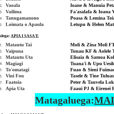
Vaoala
Ioane & Manuia Pet
2.
Vailima
Fa'asalafa & Ioana 
3.
Tanugamanono
Poasa & Lemina Toi
4.
Loimata o Apaula
Letupu & Helen Mat
5.
ulega:
APIA I SASA'E
Matautu Tai
Moli & Zina Moli F
1.
Vaipuna
Tuuau KF & Aolele 
2.
Matautu Uta
Elisaia & Samoa Kol
3.
Magiagi
Tuana'i & Upu Uesil
4.
To'omatagi
Fuao & Sieni Fuima
5.
Vini Fou
Tasele & Tine Tulua
6.
Faatoia
Peter & Tauvela Lok
7.
Apia Uta
Faaui PJ & Eirenei 
8.
Matagaluega:
MA