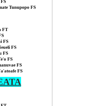
 FS
umate Tunupopo FS
a FT
 FS
ai FS
eueli FS
lu FS
Te'o FS
manuvae FS
a'atoafe FS
EATA
i FT