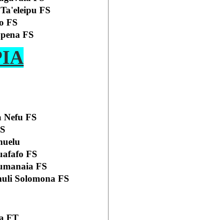
 Ta'eleipu FS
so FS
upena FS
PIA
a Nefu FS
FS
muelu
Tuafafo FS
pumanaia FS
uli Solomona FS
ta FT