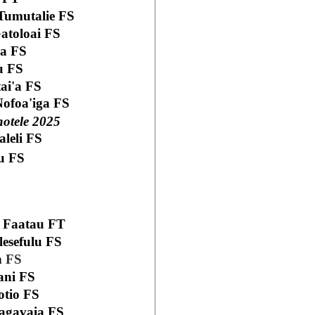
 Tumutalie FS
atoloai FS
'a FS
u FS
ai'a FS
ofoa'iga FS
notele 2025
aleli FS
u FS
o Faatau FT
lesefulu FS
n
FS
ani FS
otio FS
tagavaia FS