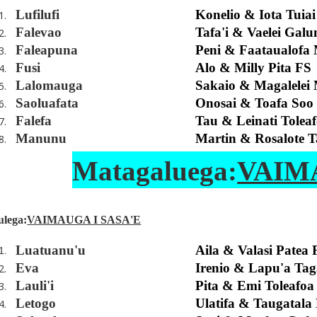
Lufilufi
Konelio & Iota Tuiai
1.
Falevao
Tafa'i & Vaelei Ga
2.
Faleapuna
Peni & Faataualofa
3.
Fusi
Alo & Milly Pita FS
4.
Lalomauga
Sakaio & Magalelei
5.
Saoluafata
Onosai & Toafa Soo
6.
Falefa
Tau & Leinati Tolea
7.
Manunu
Martin & Rosalote 
8.
Matagaluega:
VAIM
ulega
:
VAIMAUGA I SASA'E
Luatuanu'u
Aila & Valasi Patea
1.
Eva
Irenio & Lapu'a Tag
2.
Lauli'i
Pita & Emi Toleafoa
3.
Letogo
Ulatifa & Taugatala
4.