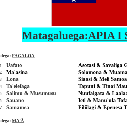
Matagaluega:
APIA I
ulega:
FAGALOA
Uafato
Asotasi & Savaliga
1.
Ma'asina
Solomona & Muama
2.
Lona
Siaosi & Meli Samo
3.
Ta'elefaga
Tapuni & Tinoi Mau
4.
Salimu & Musumusu
Nuufaigata & Laalaa
5.
Sauano
Ieti & Manu'ula Tof
6.
Samamea
Filiilagi & Epenesa 
7.
ulega:
MA'
Ā