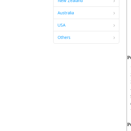
New Zealand
Australia
USA
Others
P
P