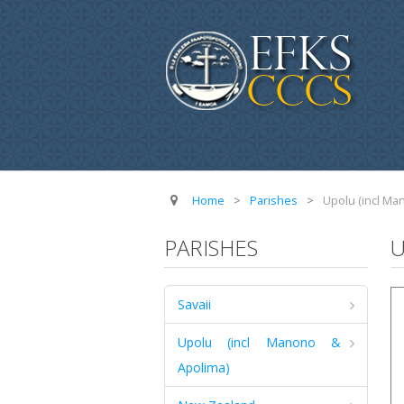
Home
>
Parishes
>
Upolu (incl Ma
PARISHES
Savaii
Upolu (incl Manono &
Apolima)