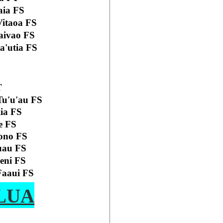
aia FS
Vitaoa FS
aivao FS
a'utia FS
T
Tu'u'au FS
ia FS
e FS
ono FS
uau FS
eni FS
Faaui FS
LUA