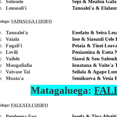
Solosolo
Sepi & Meafou Gafa
5.
Leusoali'i
Tanoalei'a & Elala
6.
ulega
:
VAIMAUGA I SISIFO
Tanoalei'a
Enefatu & Seira Les
1.
Vaiala
Iese & Siaeauli Uele
2.
Fagali'i
Petaia & Tinei Leav
3.
Levili
Peniamina & Eseta N
4.
Vailele
Siaosi & Sou Salesu
5.
Maugafiafia
Ionatana & Vaito'a 
6.
Vaivase Tai
Seilala & Agape Lu
7.
Moata'a
Semikueva & Vesia F
8.
Matagaluega:
FAL
ulega:
FALEATA I SISIFO
Peteleema Fou
Iosefa & Tina Afutit
1.