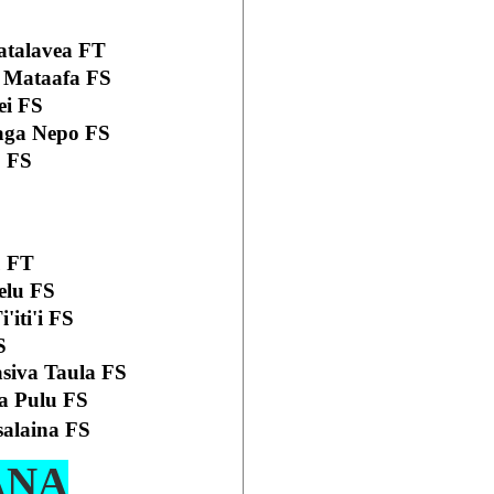
Matalavea FT
 Mataafa FS
ei FS
aga Nepo FS
o FS
u FT
elu FS
iti'i FS
S
siva Taula
FS
a Pulu FS
alaina FS
ANA