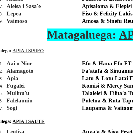
Aleisa i Sasa'e
Apisaloma & Elepisi
7.
Lepea
Fiso & Felicity Laki
8.
Vaimoso
Amosa & Sinefu Re
9.
Matagaluega:
A
ulega:
APIA I SISIFO
Aai o Niue
Efu & Hana Efu FT
1.
Alamagoto
Fa'atafa & Sinuanu
2.
Apia
Latu & Lotu Latai 
3.
Fugalei
Komisi & Mercy Sa
4.
Mulinu'u
Talalelei & Filita'a 
5.
Falelauniu
Puletua & Ruta Ta
6.
Sogi
Laupama & Vaitoom
7.
ulega:
APIA I SAUTE
Leufisa
Auva'a & Aiga Pese
1.