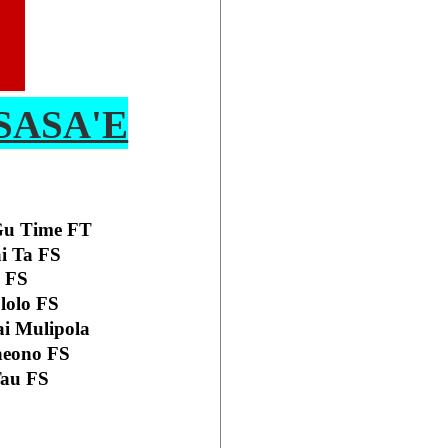
 SASA'E
 Gu Time FT
i Ta FS
a FS
lolo FS
i Mulipola
aeono FS
Tau FS