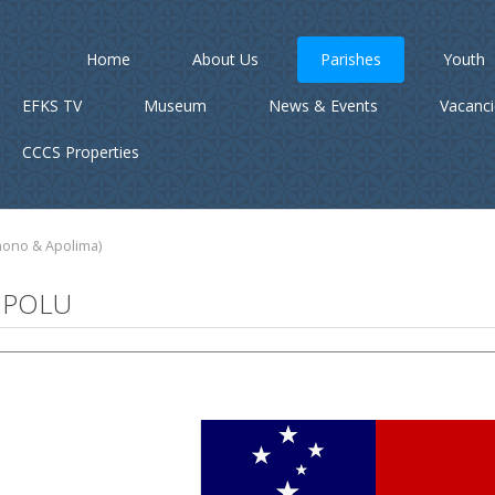
Home
About Us
Parishes
Youth
EFKS TV
Museum
News & Events
Vacanc
CCCS Properties
nono & Apolima)
UPOLU