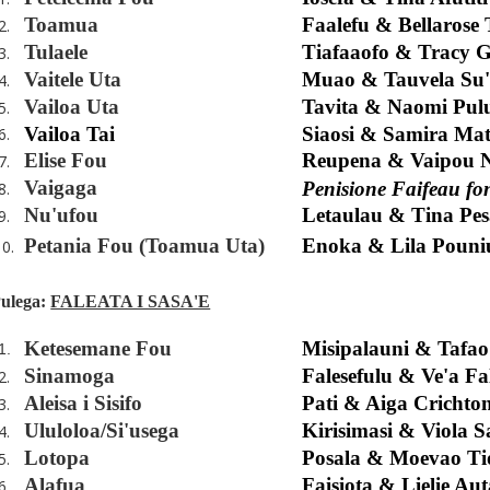
Toamua
Faalefu & Bellarose
2.
Tulaele
Tiafaaofo & Tracy G
3.
Vaitele Uta
Muao & Tauvela Su
4.
Vailoa Uta
Tavita & Naomi Pul
5.
Vailoa Tai
Siaosi & Samira Mat
6.
Elise Fou
Reupena & Vaipou N
7.
Vaigaga
Penisione Faifeau fo
8.
Nu'ufou
Letaulau & Tina Pes
9.
Petania Fou (Toamua Uta)
Enoka & Lila Pouni
10.
ulega:
FALEATA I SASA'E
Ketesemane Fou
Misipalauni & Tafa
1.
Sinamoga
Falesefulu & Ve'a Fa
2.
Aleisa i Sisifo
Pati & Aiga Crichto
3.
Ululoloa/Si'usega
Kirisimasi & Viola S
4.
Lotopa
Posala & Moevao Ti
5.
Alafua
Faisiota & Lielie Au
6.